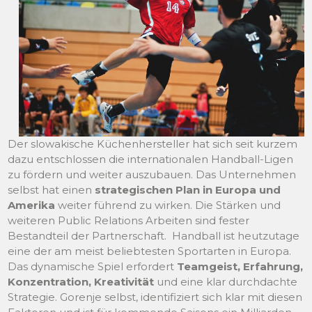
Der slowakische Küchenhersteller hat sich seit kurzem
dazu entschlossen die internationalen Handball-Ligen
zu fördern und weiter auszubauen. Das Unternehmen
selbst hat einen
strategischen Plan in Europa und
Amerika
weiter führend zu wirken. Die Stärken und
weiteren Public Relations Arbeiten sind fester
Bestandteil der Partnerschaft. Handball ist heutzutage
eine der am meist beliebtesten Sportarten in Europa.
Das dynamische Spiel erfordert
Teamgeist, Erfahrung,
Konzentration, Kreativität
und eine klar durchdachte
Strategie. Gorenje selbst, identifiziert sich klar mit diesen