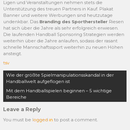
Ligen und Veranstaltungen nehmen stets die
Unterstützung des treuen Partners in Kauf. Plakat
Banner und weitere Werbungen sind heutzutage
undenkbar. Das
Branding des Sporthersteller
Riesen
hat sich über die Jahre als sehr erfolgreich erwiesen.
Die laufenden Handball Sponsoring Strategien werden
weiterhin über die Jahre anlaufen, sodass der rasant
schnelle Mannschaftssport weiterhin zu neuen Höhen
ansteigt.
tsv
Post
Wie der größte Spielmanipulationsskandal in der
navigation
Handballwelt aufgeflogen ist
Mit dem Handballspielen beginnen – 5 wichtige
Bereiche
Leave a Reply
You must be
logged in
to post a comment.