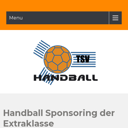
Menu
TSV Goeggingen Handball
Besonderen Um Die Handballabteilung
Handball Sponsoring der
Extraklasse